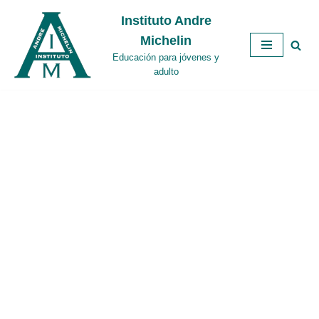
Instituto Andre
Saltar
Michelin
al
Educación para jóvenes y
contenido
adulto
Completa tu
bachillerato, dos cursos
en un año y