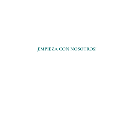
superior
¡EMPIEZA CON NOSOTROS!
Flexibilidad
Calidad Educativa
Educación para Jóvenes y